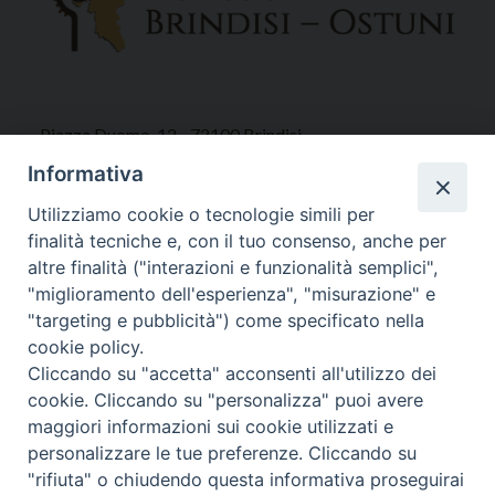
Piazza Duomo, 12 - 72100 Brindisi
Tel 0831.521958
Informativa
Fax 0831.528315
Utilizziamo cookie o tecnologie simili per
finalità tecniche e, con il tuo consenso, anche per
altre finalità ("interazioni e funzionalità semplici",
"miglioramento dell'esperienza", "misurazione" e
Orari Curia
"targeting e pubblicità") come specificato nella
Mar. / Mer. / Giov. ore 9 - 13
cookie policy.
nei mesi estivi solo Martedì ore 9 - 13
Cliccando su "accetta" acconsenti all'utilizzo dei
cookie. Cliccando su "personalizza" puoi avere
maggiori informazioni sui cookie utilizzati e
WebMail
personalizzare le tue preferenze. Cliccando su
"rifiuta" o chiudendo questa informativa proseguirai